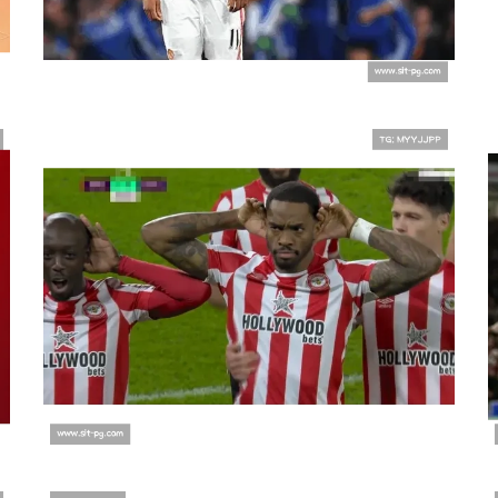
验
布伦特福德惊艳首秀，英超新星闪耀
登场