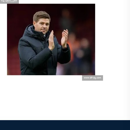
利物浦主动裁掉杰拉德？真相令人惊
讶！